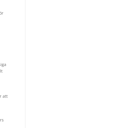
h
ör
siga
lt
r att
rs