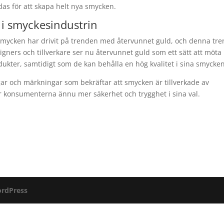
s för att skapa helt nya smycken.
 i smyckesindustrin
 smycken har drivit på trenden med återvunnet guld, och denna tr
gners och tillverkare ser nu återvunnet guld som ett sätt att möta
kter, samtidigt som de kan behålla en hög kvalitet i sina smycken
gar och märkningar som bekräftar att smycken är tillverkade av
er konsumenterna ännu mer säkerhet och trygghet i sina val.
rdPress