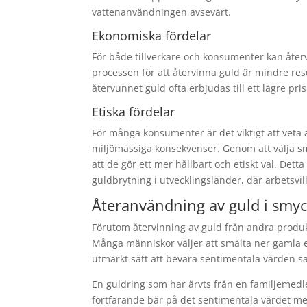
vattenanvändningen avsevärt.
Ekonomiska fördelar
För både tillverkare och konsumenter kan åter
processen för att återvinna guld är mindre res
återvunnet guld ofta erbjudas till ett lägre pr
Etiska fördelar
För många konsumenter är det viktigt att veta a
miljömässiga konsekvenser. Genom att välja s
att de gör ett mer hållbart och etiskt val. Det
guldbrytning i utvecklingsländer, där arbetsvil
Återanvändning av guld i smy
Förutom återvinning av guld från andra produ
Många människor väljer att smälta ner gamla el
utmärkt sätt att bevara sentimentala värden s
En guldring som har ärvts från en familjemedl
fortfarande bär på det sentimentala värdet m