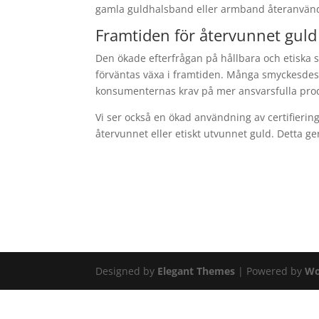
gamla guldhalsband eller armband återanvända
Framtiden för återvunnet guld
Den ökade efterfrågan på hållbara och etiska
förväntas växa i framtiden. Många smyckesdesi
konsumenternas krav på mer ansvarsfulla produ
Vi ser också en ökad användning av certifierin
återvunnet eller etiskt utvunnet guld. Detta g
Designed by
Elegant Themes
| Powered by
Wo