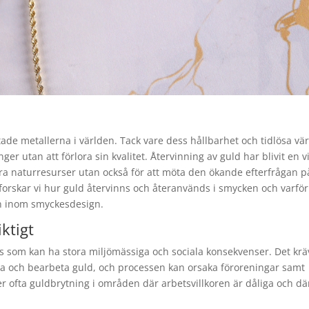
tade metallerna i världen. Tack vare dess hållbarhet och tidlösa vä
r utan att förlora sin kvalitet. Återvinning av guld har blivit en vi
ara naturresurser utan också för att möta den ökande efterfrågan p
tforskar vi hur guld återvinns och återanvänds i smycken och varför
sen inom smyckesdesign.
iktigt
ess som kan ha stora miljömässiga och sociala konsekvenser. Det krä
ta och bearbeta guld, och processen kan orsaka föroreningar samt
r ofta guldbrytning i områden där arbetsvillkoren är dåliga och dä