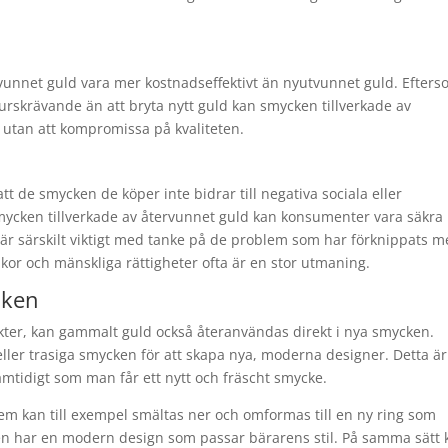
vunnet guld vara mer kostnadseffektivt än nyutvunnet guld. Efter
urskrävande än att bryta nytt guld kan smycken tillverkade av
is utan att kompromissa på kvaliteten.
tt de smycken de köper inte bidrar till negativa sociala eller
mycken tillverkade av återvunnet guld kan konsumenter vara säkra
ta är särskilt viktigt med tanke på de problem som har förknippats 
lkor och mänskliga rättigheter ofta är en stor utmaning.
cken
kter, kan gammalt guld också återanvändas direkt i nya smycken.
ler trasiga smycken för att skapa nya, moderna designer. Detta är
amtidigt som man får ett nytt och fräscht smycke.
em kan till exempel smältas ner och omformas till en ny ring som
en har en modern design som passar bärarens stil. På samma sätt 