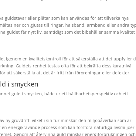
ya guldstavar eller plåtar som kan användas för att tillverka nya
ältas ner och gjutas till ringar, halsband, armband eller andra ty
a guldet får nytt liv, samtidigt som det bibehåller samma kvalite
t igenom en kvalitetskontroll för att säkerställa att det uppfyller 
kning. Guldets renhet testas ofta för att bekräfta dess karatnivå
r att säkerställa att det är fritt från föroreningar eller defekter.
ld i smycken
unnet guld i smycken, både ur ett hållbarhetsperspektiv och ett
 ny gruvdrift, vilket i sin tur minskar den miljöpåverkan som är
r en energikrävande process som kan förstöra naturliga livsmiljöer
systemet. Genom att återvinna guld minskar energiförbrukningen och