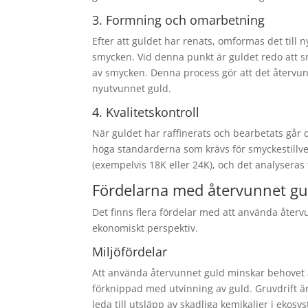
3. Formning och omarbetning
Efter att guldet har renats, omformas det till n
smycken. Vid denna punkt är guldet redo att sm
av smycken. Denna process gör att det återvunn
nyutvunnet guld.
4. Kvalitetskontroll
När guldet har raffinerats och bearbetats går de
höga standarderna som krävs för smyckestillver
(exempelvis 18K eller 24K), och det analyseras fö
Fördelarna med återvunnet gu
Det finns flera fördelar med att använda återv
ekonomiskt perspektiv.
Miljöfördelar
Att använda återvunnet guld minskar behovet av
förknippad med utvinning av guld. Gruvdrift ä
leda till utsläpp av skadliga kemikalier i eko