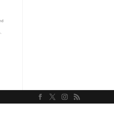
end
.