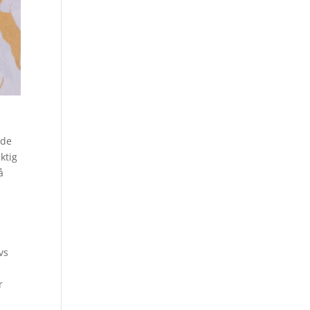
rde
ktig
å
vs
r