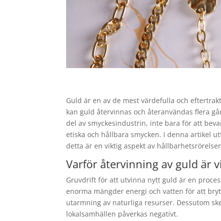
Guld är en av de mest värdefulla och eftertrak
kan guld återvinnas och återanvändas flera gånge
del av smyckesindustrin, inte bara för att bev
etiska och hållbara smycken. I denna artikel u
detta är en viktig aspekt av hållbarhetsrörel
Varför återvinning av guld är v
Gruvdrift för att utvinna nytt guld är en proc
enorma mängder energi och vatten för att bry
utarmning av naturliga resurser. Dessutom ske
lokalsamhällen påverkas negativt.