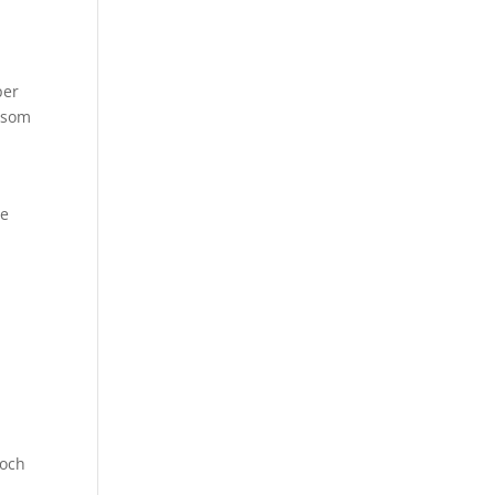
per
t som
de
 och