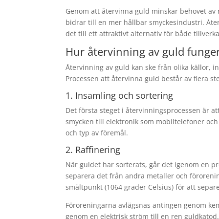
Genom att återvinna guld minskar behovet av ny
bidrar till en mer hållbar smyckesindustri. Åte
det till ett attraktivt alternativ för både tillv
Hur återvinning av guld funge
Återvinning av guld kan ske från olika källor, 
Processen att återvinna guld består av flera st
1. Insamling och sortering
Det första steget i återvinningsprocessen är at
smycken till elektronik som mobiltelefoner och
och typ av föremål.
2. Raffinering
När guldet har sorterats, går det igenom en pro
separera det från andra metaller och förorenin
smältpunkt (1064 grader Celsius) för att separ
Föroreningarna avlägsnas antingen genom kemi
genom en elektrisk ström till en ren guldkatod