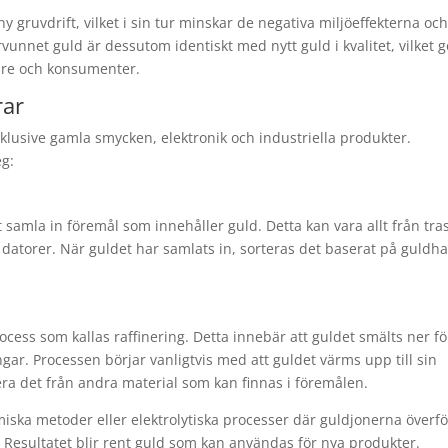
 gruvdrift, vilket i sin tur minskar de negativa miljöeffekterna oc
rvunnet guld är dessutom identiskt med nytt guld i kvalitet, vilket g
erkare och konsumenter.
rar
inklusive gamla smycken, elektronik och industriella produkter.
eg:
t samla in föremål som innehåller guld. Detta kan vara allt från tra
 datorer. När guldet har samlats in, sorteras det baserat på guldha
cess som kallas raffinering. Detta innebär att guldet smälts ner fö
gar. Processen börjar vanligtvis med att guldet värms upp till sin
era det från andra material som kan finnas i föremålen.
ska metoder eller elektrolytiska processer där guldjonerna överfö
. Resultatet blir rent guld som kan användas för nya produkter.